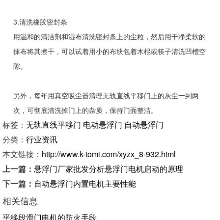
3.清洗橡胶密封条
用温和的清洁剂和湿布清洗密封条上的尘粒，然后用干净柔软的
抹布将其擦干，可以试着用小的布块包着木棍或筷子清洗凹槽空
隙。
另外，每年用真空吸尘器清理无轨直线平移门上的灰尘一到两
次，可彻底清洗掉门上的杂质，保持门面整洁。
标签：
无轨直线平移门
电动悬浮门
自动悬浮门
分类：
行业资讯
本文链接：
http://www.k-tomi.com/xyzx_8-932.html
上一篇：
悬浮门厂家批发分析悬浮门电机启动的原理
下一篇：
自动悬浮门内置电机主要性能
相关信息
平移段滑门电机的防火手段