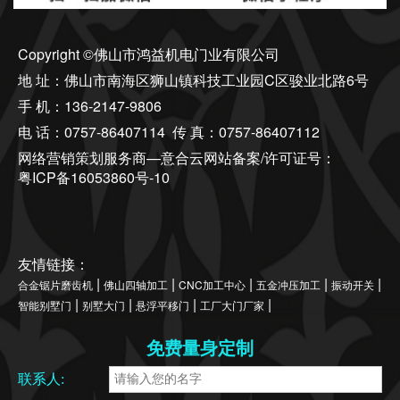
Copyright ©佛山市鸿益机电门业有限公司
地 址：佛山市南海区狮山镇科技工业园C区骏业北路6号
手 机：136-2147-9806
电 话：0757-86407114 传 真：0757-86407112
网络营销策划服务商—意合云网站备案/许可证号：
粤ICP备16053860号-10
友情链接：
|
|
|
|
|
合金锯片磨齿机
佛山四轴加工
CNC加工中心
五金冲压加工
振动开关
|
|
|
|
智能别墅门
别墅大门
悬浮平移门
工厂大门厂家
免费量身定制
联系人: