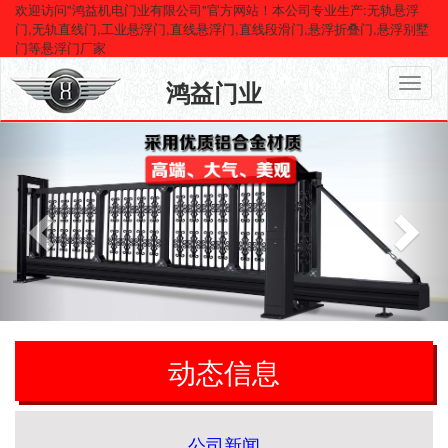
欢迎访问"鸿益机电门业有限公司"官方网站！本公司专业生产:无轨悬浮
门,无轨直线门,工业悬浮门,直线悬浮门,直线段滑门,悬浮折叠门,悬浮别墅
门等悬浮门厂家
鸿益门业
动态信息
公司新闻