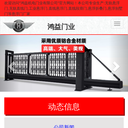
欢迎访问"鸿益机电门业有限公司"官方网站！本公司专业生产:无轨悬浮
门,无轨直线门,工业悬浮门,直线悬浮门,直线段滑门,悬浮折叠门,悬浮别墅
门等悬浮门厂家
鸿益门业
动态信息
公司新闻