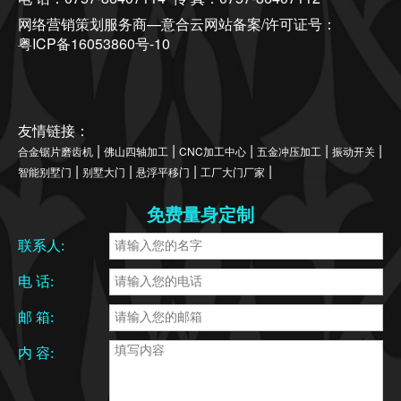
网络营销策划服务商—意合云网站备案/许可证号：
粤ICP备16053860号-10
友情链接：
|
|
|
|
|
合金锯片磨齿机
佛山四轴加工
CNC加工中心
五金冲压加工
振动开关
|
|
|
|
智能别墅门
别墅大门
悬浮平移门
工厂大门厂家
免费量身定制
联系人:
电 话:
邮 箱:
内 容: