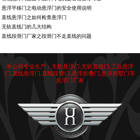
悬浮平移门之电动悬浮门的安全使用说明
直线悬浮门之如何检查悬浮门
无轨直线门的几大结构
直线段滑门厂家之段滑门不走直线的问题
本公司专业生产：无轨悬浮门,无轨直线门,工业悬浮
门,直线悬浮门,直线段滑门,悬浮折叠门,悬浮别墅门等
悬浮门厂家